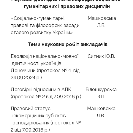
гуманітарних і правових дисциплін
«Соціально-гуманітарні,
Машковська
правові та філософські засади
Л.В.
сталого розвитку України»
Теми наукових робіт викладачів
Еволюція національно-мовної
Ситник Ю.В.
ідентичності українців
Донеччини (протокол № 4 від
24.09.2024 р.)
Договірні відносини в АПК
Білошкурська
(протокол № 2 від 7.09.2016 р.)
З.П.
Правовий статус
Машковська
некомерційних суб’єктів
Л.В.
господарювання (протокол №
2 від 7.09.2016 р.)