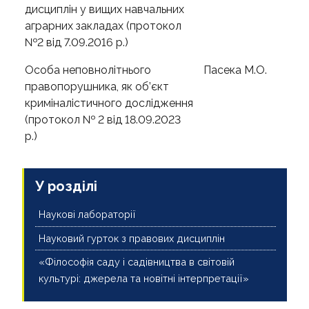
дисциплін у вищих навчальних
аграрних закладах (протокол
№2 від 7.09.2016 р.)
Особа неповнолітнього
Пасека М.О.
правопорушника, як об’єкт
криміналістичного дослідження
(протокол № 2 від 18.09.2023
р.)
У розділі
Наукові лабораторії
Науковий гурток з правових дисциплін
«Філософія саду і садівництва в світовій
культурі: джерела та новітні інтерпретації»