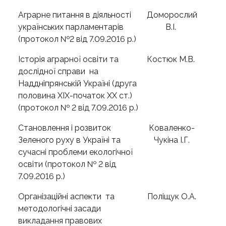
Аграрне питання в діяльності
Доморослий
українських парламентарів
В.І.
(протокол №2 від 7.09.2016 р.)
Історія аграрної освіти та
Костюк М.В.
дослідної справи на
Наддніпрянській Україні (друга
половина ХІХ-початок ХХ ст.)
(протокол № 2 від 7.09.2016 р.)
Становлення і розвиток
Коваленко-
Зеленого руху в Україні та
Чукіна І.Г.
сучасні проблеми екологічної
освіти (протокол № 2 від
7.09.2016 р.)
Організаційні аспекти та
Поліщук О.А.
методологічні засади
викладання правових