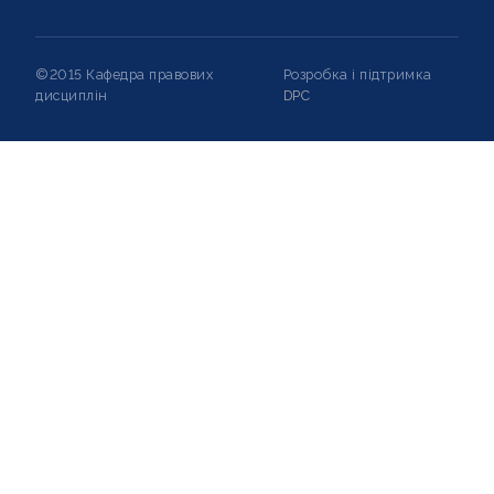
©2015 Кафедра правових
Розробка і підтримка
дисциплін
DPC