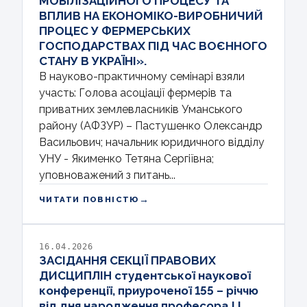
МОБІЛІЗАЦІЙНОГО ПРОЦЕСУ ТА
ВПЛИВ НА ЕКОНОМІКО-ВИРОБНИЧИЙ
ПРОЦЕС У ФЕРМЕРСЬКИХ
ГОСПОДАРСТВАХ ПІД ЧАС ВОЄННОГО
СТАНУ В УКРАЇНІ».
В науково-практичному семінарі взяли
участь: Голова асоціації фермерів та
приватних землевласників Уманського
району (АФЗУР) – Пастушенко Олександр
Васильович; начальник юридичного відділу
УНУ - Якименко Тетяна Сергіївна;
уповноважений з питань...
→
ЧИТАТИ ПОВНІСТЮ
16.04.2026
ЗАСІДАННЯ СЕКЦІЇ ПРАВОВИХ
ДИСЦИПЛІН студентської наукової
конференції, приуроченої 155 – річчю
від дня народження професора І.І.