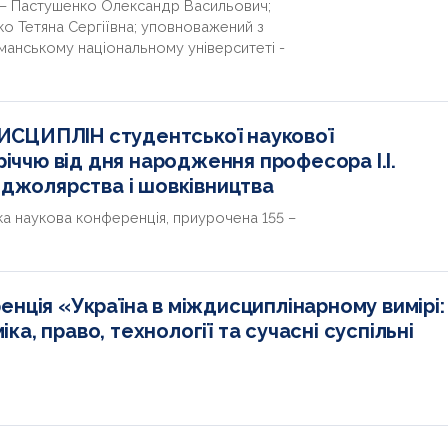
 – Пастушенко Олександр Васильович;
о Тетяна Сергіївна; уповноважений з
Уманському національному університеті -
ИСЦИПЛІН студентської наукової
річчю від дня народження професора І.І.
бджолярства і шовківництва
а наукова конференція, приурочена 155 –
нція «Україна в міждисциплінарному вимірі:
іка, право, технології та сучасні суспільні