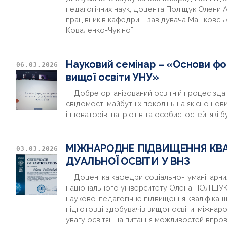
педагогічних наук, доцента Поліщук Олени А
працівників кафедри – завідувача Машковс
Коваленко-Чукіної І
Науковий семінар – «Основи фо
06.03.2026
вищої освіти УНУ»
Добре організований освітній процес здате
свідомості майбутніх поколінь на якісно но
інноваторів, патріотів та особистостей, які б
МІЖНАРОДНЕ ПІДВИЩЕННЯ КВА
03.03.2026
ДУАЛЬНОЇ ОСВІТИ У ВНЗ
Доцентка кафедри соціально-гуманітарних 
національного університету Олена ПОЛІЩУК
науково-педагогічне підвищення кваліфікаці
підготовці здобувачів вищої освіти: міжна
увагу освітян на питання можливостей впро