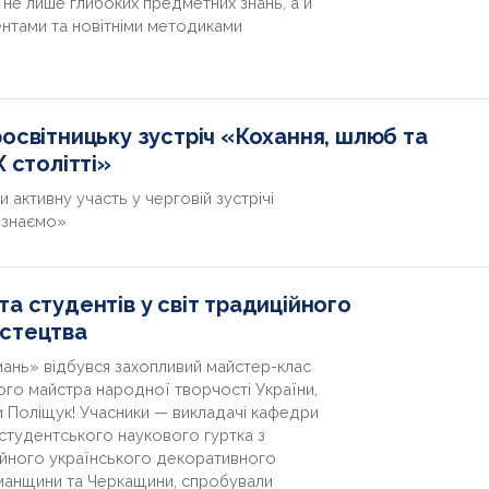
не лише глибоких предметних знань, а й
нтами та новітніми методиками
освітницьку зустріч «Кохання, шлюб та
 столітті»
 активну участь у черговій зустрічі
е знаємо»
а студентів у світ традиційного
истецтва
мань» відбувся захопливий майстер-клас
ого майстра народної творчості України,
и Поліщук! Учасники — викладачі кафедри
 студентського наукового гуртка з
ійного українського декоративного
 Уманщини та Черкащини, спробували