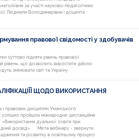
натоліївни за участі науково-педагогічних
ької Людмили Володимирівни і доцента
рмування правової свідомості у здобувачів
н суттєво підняти рівень правової
вий рівень, що дозволить виростити дійсно
удуть змінювати світ та Україну
ЛІФІКАЦІЇЇ ЩОДО ВИКОРИСТАННЯ
і правових дисциплін Уманського
 успішно пройшла міжнародне дистанційне
ї «Використання дуальної освіти при
родний досвід» Мета вебінару - звернути
вадження та розвитку в освітньому процесі