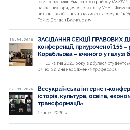
землевласників Уманського району (АФЗУР)
начальник юридичного відділу УНУ - Якименк
питань запобігання та виявлення корупції в 
Гейко Богдан Васильович
ЗАСІДАННЯ СЕКЦІЇ ПРАВОВИХ Д
16.04.2026
конференції, приуроченої 155 – 
Корабльова – вченого у галузі 
16 квітня 2026 року відбулася студентськ
річчю від дня народження професора І
Всеукраїнська інтернет-конфере
07.04.2026
історія, культура, освіта, економ
трансформації»
1 квітня 2026 р