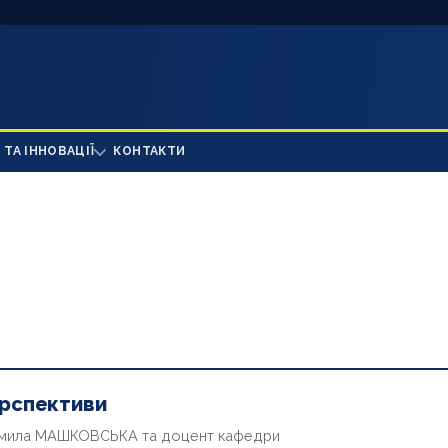
 ТА ІННОВАЦІЇ
КОНТАКТИ
ерспективи
юдмила МАШКОВСЬКА та доцент кафедри