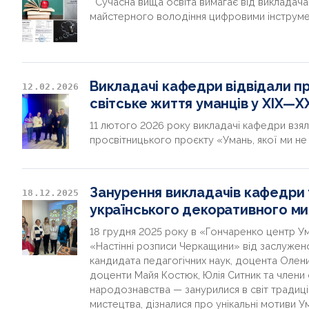
Сучасна вища освіта вимагає від викладача 
майстерного володіння цифровими інструме
Викладачі кафедри відвідали пр
12.02.2026
світське життя уманців у ХІХ—ХХ
11 лютого 2026 року викладачі кафедри взяли
просвітницького проєкту «Умань, якої ми н
Занурення викладачів кафедри т
18.12.2025
українського декоративного м
18 грудня 2025 року в «Гончаренко центр У
«Настінні розписи Черкащини» від заслужен
кандидата педагогічних наук, доцента Олен
доценти Майя Костюк, Юлія Ситник та члени
народознавства — занурилися в світ традиц
мистецтва, дізналися про унікальні мотиви