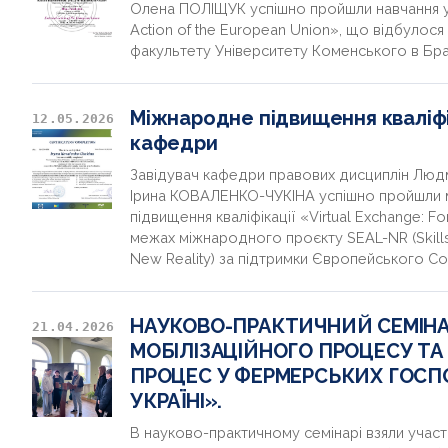
Олена ПОЛІЩУК успішно пройшли навчання у 
Action of the European Union», що відбулос
факультету Університету Коменського в Бра
Міжнародне підвищення кваліфік
12.05.2026
кафедри
Завідувач кафедри правових дисциплін Л
Ірина КОВАЛЕНКО-ЧУКІНА успішно пройшли 
підвищення кваліфікації «Virtual Exchange: F
межах міжнародного проєкту SEAL-NR (Skills 
New Reality) за підтримки Європейського С
НАУКОВО-ПРАКТИЧНИЙ СЕМІНАР
21.04.2026
МОБІЛІЗАЦІЙНОГО ПРОЦЕСУ Т
ПРОЦЕС У ФЕРМЕРСЬКИХ ГОСПО
УКРАЇНІ».
В науково-практичному семінарі взяли участ