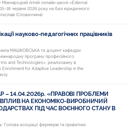
Міжнародній літній онлайн-школі «External
я 15–18 червня 2026 року на базі юридичного
тиславі (Словаччина)
ації науково-педагогічних працівників
юдмила МАШКОВСЬКА та доцент кафедри
міжнародну програму професійного
orms and Technologies», реалізовану в
Enrichment for Adaptive Leadership in the
оюзу
 – 14.04.2026р. «ПРАВОВІ ПРОБЛЕМИ
А ВПЛИВ НА ЕКОНОМІКО-ВИРОБНИЧИЙ
ДАРСТВАХ ПІД ЧАС ВОЄННОГО СТАНУ В
ь: Голова асоціації фермерів та приватних