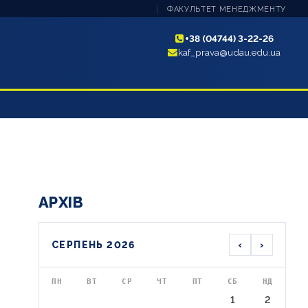
ФАКУЛЬТЕТ МЕНЕДЖМЕНТУ
+38 (04744) 3-22-26
kaf_prava@udau.edu.ua
АРХІВ
‹
›
СЕРПЕНЬ 2026
ПН
ВТ
СР
ЧТ
ПТ
СБ
НД
1
2